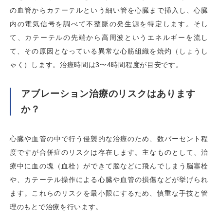
の血管からカテーテルという細い管を心臓まで挿入し、心臓
内の電気信号を調べて不整脈の発生源を特定します。そし
て、カテーテルの先端から高周波というエネルギーを流し
て、その原因となっている異常な心筋組織を焼灼（しょうし
ゃく）します。治療時間は3〜4時間程度が目安です。
アブレーション治療のリスクはあります
か？
心臓や血管の中で行う侵襲的な治療のため、数パーセント程
度ですが合併症のリスクは存在します。主なものとして、治
療中に血の塊（血栓）ができて脳などに飛んでしまう脳塞栓
や、カテーテル操作による心臓や血管の損傷などが挙げられ
ます。これらのリスクを最小限にするため、慎重な手技と管
理のもとで治療を行います。