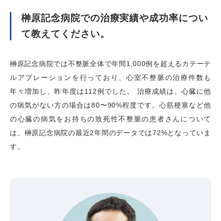
榊󠄀󠄀󠄀󠄀󠄀󠄀原記念病院での治療実績や成功率につい
て教えてください。
榊󠄀󠄀󠄀󠄀󠄀原記念病院では不整脈全体で年間1,000例を超えるカテーテ
ルアブレーションを行っており、心室不整脈の治療件数も
年々増加し、昨年度は112例でした。 治療成績は、心臓に他
の病気がない方の場合は80〜90%程度です。心筋梗塞など他
の心臓の病気をお持ちの致死性不整脈の患者さんについて
は、榊󠄀󠄀󠄀󠄀󠄀原記念病院の最近2年間のデータでは72%となっていま
す。