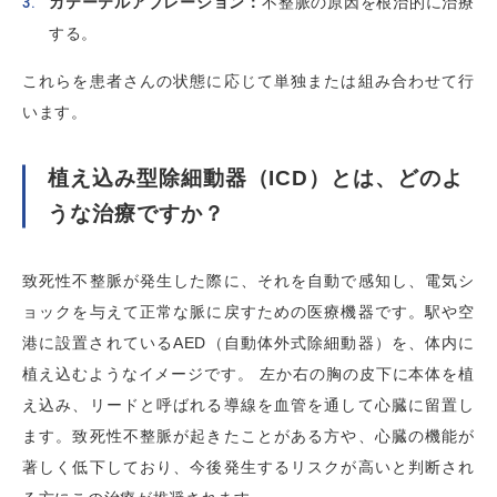
カテーテルアブレーション：
不整脈の原因を根治的に治療
する。
これらを患者さんの状態に応じて単独または組み合わせて行
います。
植え込み型除細動器（ICD）とは、どのよ
うな治療ですか？
致死性不整脈が発生した際に、それを自動で感知し、電気シ
ョックを与えて正常な脈に戻すための医療機器です。駅や空
港に設置されているAED（自動体外式除細動器）を、体内に
植え込むようなイメージです。 左か右の胸の皮下に本体を植
え込み、リードと呼ばれる導線を血管を通して心臓に留置し
ます。致死性不整脈が起きたことがある方や、心臓の機能が
著しく低下しており、今後発生するリスクが高いと判断され