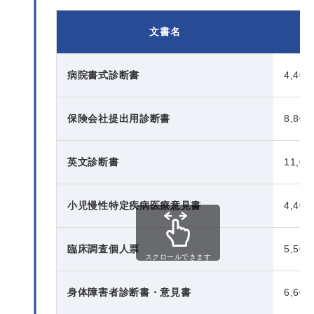
文書名
病院書式診断書
4,40
保険会社提出用診断書
8,80
英文診断書
11,0
小児慢性特定疾病医療意見書
4,40
臨床調査個人票
5,50
スクロールできます
身体障害者診断書・意見書
6,60