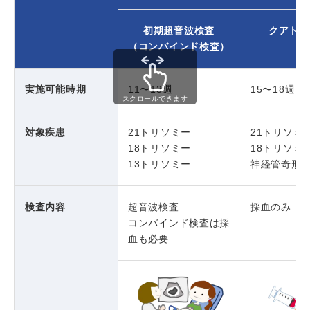
初期超音波検査
クアトロ
（コンバインド検査）
実施可能時期
11〜13週
15〜18週
スクロールできます
対象疾患
21トリソミー
21トリソミ
18トリソミー
18トリソミ
13トリソミー
神経管奇形
検査内容
超音波検査
採血のみ
コンバインド検査は採
血も必要