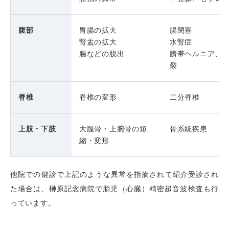
腹部
胃腸の拡大
腸閉塞
腎盂の拡大
水腎症
腸などの脱出
臍帯ヘルニア、
裂
脊椎
脊椎の変形
二分脊椎
上肢・下肢
大腿骨・上腕骨の短
骨系統疾患
縮・変形
他院での健診で上記のような異常を指摘されて紹介受診され
た場合は、榊󠄀󠄀󠄀󠄀󠄀󠄀原記念病院で胎児（心臓）精密超音波検査も行
っています。