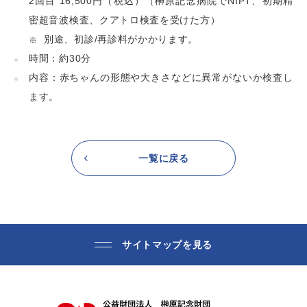
2回目 16,500円（税込）（榊󠄀󠄀󠄀󠄀󠄀󠄀原記念病院でNIPT、初期精
密超音波検査、クアトロ検査を受けた方）
別途、初診/再診料がかかります。
時間：約30分
内容：赤ちゃんの形態や大きさなどに異常がないか検査し
ます。
一覧に戻る
サイトマップを見る