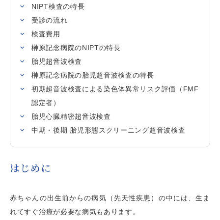
NIPT検査の特長
受診の流れ
検査費用
榊󠄀󠄀󠄀󠄀󠄀󠄀原記念病院のNIPTの特長
胎児超音波検査
榊󠄀󠄀󠄀󠄀󠄀󠄀原記念病院の胎児超音波検査の特長
初期超音波検査による染色体異常リスク評価（FMF
認定者）
胎児心臓精密超音波検査
中期・後期 胎児形態スクリーニング超音波検査
はじめに
赤ちゃんの出生前からの病気（先天性疾患）の中には、生ま
れてすぐ治療が必要な病気もあります。