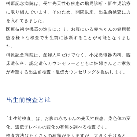
榊󠄀󠄀󠄀󠄀󠄀󠄀原記念病院は、長年先天性心疾患の胎児診断・新生児治療
に取り組んでいます。そのため、開院以来、出生前検査に力
を入れてきました。
医療技術や機器の進歩により、お腹にいる赤ちゃんの健康状
態を様々な検査で出生前に診断することが可能となりまし
た。
榊󠄀󠄀󠄀󠄀󠄀󠄀原記念病院は、産婦人科だけでなく、小児循環器内科、臨
床遺伝科、認定遺伝カウンセラーとともに妊婦さんとご家族
が希望する出生前検査・遺伝カウンセリングを提供します。
出生前検査とは
｢出生前検査」は、お腹の赤ちゃんの先天性疾患、染色体の変
化、遺伝子レベルの変化の有無を調べる検査です。
検査方法はたくさんの種類がありますが、大きく分けると、