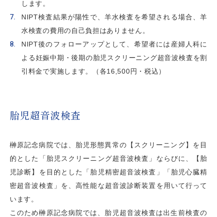
します。
NIPT検査結果が陽性で、羊水検査を希望される場合、羊
水検査の費用の自己負担はありません。
NIPT後のフォローアップとして、希望者には産婦人科に
よる妊娠中期・後期の胎児スクリーニング超音波検査を割
引料金で実施します。（各16,500円・税込）
胎児超音波検査
榊󠄀󠄀󠄀󠄀󠄀󠄀原記念病院では、胎児形態異常の【スクリーニング】を目
的とした「胎児スクリーニング超音波検査」ならびに、【胎
児診断】を目的とした「胎児精密超音波検査」「胎児心臓精
密超音波検査」を、高性能な超音波診断装置を用いて行って
います。
このため榊󠄀󠄀󠄀󠄀󠄀󠄀原記念病院では、胎児超音波検査は出生前検査の