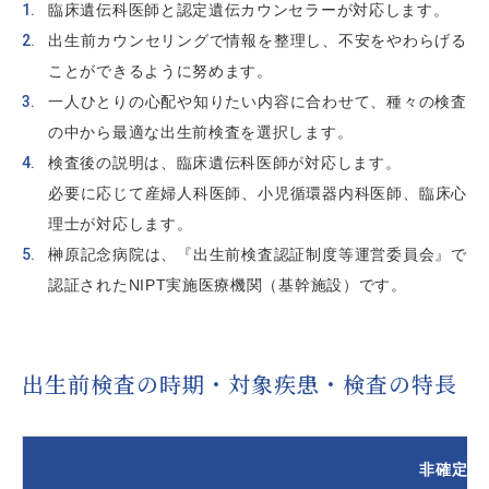
臨床遺伝科医師と認定遺伝カウンセラーが対応します。
出生前カウンセリングで情報を整理し、不安をやわらげる
ことができるように努めます。
一人ひとりの心配や知りたい内容に合わせて、種々の検査
の中から最適な出生前検査を選択します。
検査後の説明は、臨床遺伝科医師が対応します。
必要に応じて産婦人科医師、小児循環器内科医師、臨床心
理士が対応します。
榊󠄀󠄀󠄀󠄀󠄀󠄀原記念病院は、『出生前検査認証制度等運営委員会』で
認証されたNIPT実施医療機関（基幹施設）です。
出生前検査の時期・対象疾患・検査の特長
非確定的