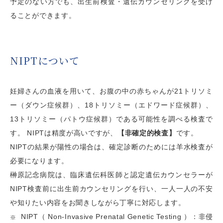
予定のない方でも、出生前検査・遺伝カウンセリングを受け
ることができます。
NIPTについて
妊婦さんの血液を用いて、お腹の中の赤ちゃんが21トリソミ
ー（ダウン症候群）、18トリソミー（エドワード症候群）、
13トリソミー（パトウ症候群）である可能性を調べる検査で
す。 NIPTは精度が高いですが、
【非確定的検査】
です。
NIPTの結果が陽性の場合は、確定診断のためには羊水検査が
必要になります。
榊󠄀󠄀󠄀󠄀󠄀󠄀原記念病院は、臨床遺伝科医師と認定遺伝カウンセラーが
NIPT検査前に出生前カウンセリングを行い、一人一人の不安
や知りたい内容をお聞きしながら丁寧に対応します。
NIPT（ Non-Invasive Prenatal Genetic Testing ）：非侵