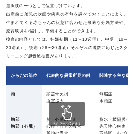
選択肢の一つとして位置づけています。
出産前に胎児の状態や疾患の有無を調べておくことにより、
生まれてくる赤ちゃんの状態に合わせた最適な分娩方法や、
療育環境を検討し、準備することができます。
検査の内容としては、妊娠初期（11～13週頃）、中期（18～
20週頃）、後期（28〜30週頃）それぞれの週数に応じたスク
リーニング超音波検査があります。
からだの部位
代表的な異常所見の例
関連する主な病
頭
頭蓋骨欠損
無脳症
脳室拡大
水頭症
胸部
肺・心臓の圧迫
胸水・横隔膜ヘ
スクロールできます
胸部（心臓）
心腔・血管の異常
先天性心疾患
脈拍の異常
不整脈、心ブロ