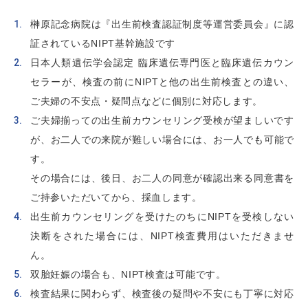
榊󠄀󠄀󠄀󠄀󠄀󠄀原記念病院は『出生前検査認証制度等運営委員会』に認
証されているNIPT基幹施設です
日本人類遺伝学会認定 臨床遺伝専門医と臨床遺伝カウン
セラーが、検査の前にNIPTと他の出生前検査との違い、
ご夫婦の不安点・疑問点などに個別に対応します。
ご夫婦揃っての出生前カウンセリング受検が望ましいです
が、お二人での来院が難しい場合には、お一人でも可能で
す。
その場合には、後日、お二人の同意が確認出来る同意書を
ご持参いただいてから、採血します。
出生前カウンセリングを受けたのちにNIPTを受検しない
決断をされた場合には、NIPT検査費用はいただきませ
ん。
双胎妊娠の場合も、NIPT検査は可能です。
検査結果に関わらず、検査後の疑問や不安にも丁寧に対応