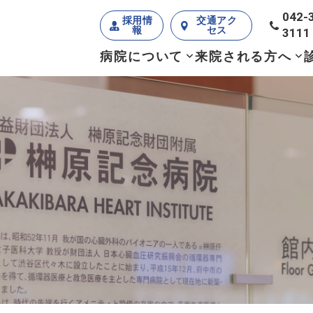
042-
採用情
交通アク
報
セス
3111
病院について
来院される方へ