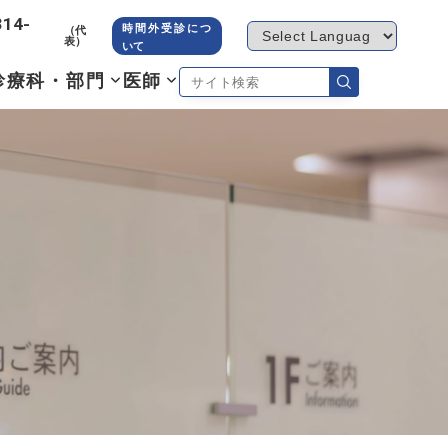
314-
時間外受診につ
（代
表）
いて
診療科・部門
医師