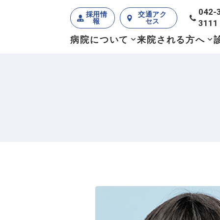
042-
採用情
交通アク
報
セス
3111
病院について
来院される方へ