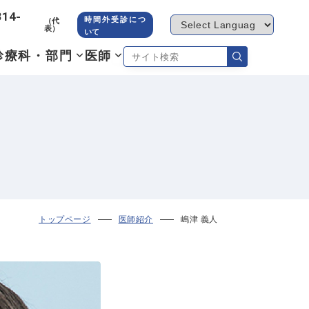
314-
時間外受診につ
（代
表）
いて
診療科・部門
医師
トップページ
医師紹介
嶋津 義人