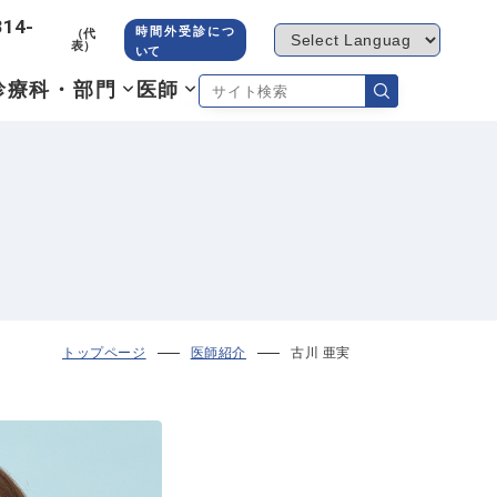
314-
時間外受診につ
（代
表）
いて
診療科・部門
医師
トップページ
医師紹介
古川 亜実