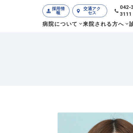
042-
採用情
交通アク
報
セス
3111
病院について
来院される方へ