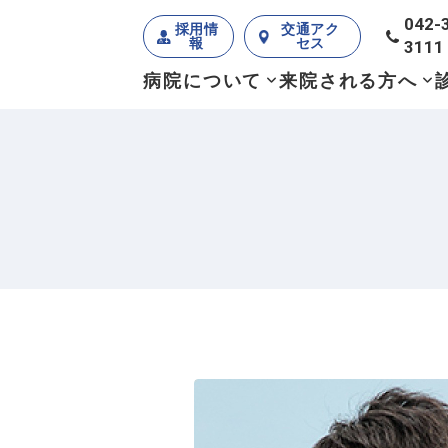
042-
採用情
交通アク
報
セス
3111
病院について
来院される方へ