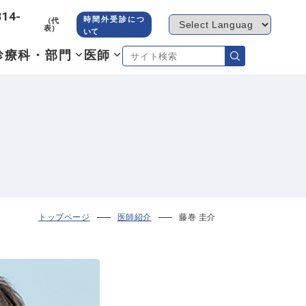
314-
時間外受診につ
（代
表）
いて
診療科・部門
医師
トップページ
医師紹介
藤巻 圭介